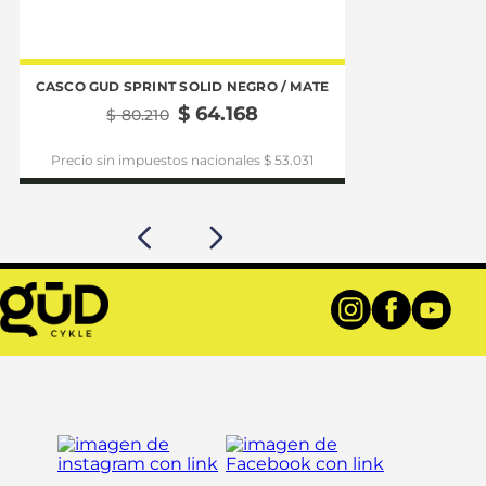
CASCO GUD SPRINT SOLID NEGRO / MATE
CASCO GUD VOL
$
64
.
168
$
80
.
210
$
86
Precio sin impuestos nacionales $ 53.031
Precio sin im