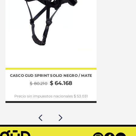
CASCO GUD SPRINT SOLID NEGRO / MATE
CASCO GUD VOL
$
64
.
168
$
80
.
210
$
86
Precio sin impuestos nacionales $ 53.031
Precio sin im