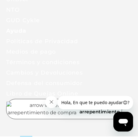
NTO
GUD Cykle
Ayuda
Políticas de Privacidad
Medios de pago
Términos y condiciones
Cambios y Devoluciones
Defensa del consumidor
Libro de Quejas Online
Botón de
arrepentimiento