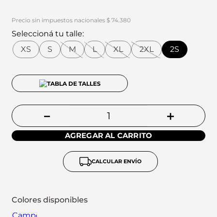
Precio sin impuestos nacionales $ 74.380
Seleccioná tu talle:
XS
S
M
L
XL
2XL
2S
TABLA DE TALLES
－
＋
AGREGAR AL CARRITO
CALCULAR ENVÍO
Colores disponibles