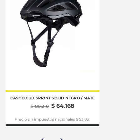
CASCO GUD SPRINT SOLID NEGRO / MATE
CASCO GUD VOL
$
64
.
168
$
80
.
210
$
86
Precio sin impuestos nacionales $ 53.031
Precio sin im