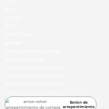
LS2
MAC
URBAX
NTO
GUD Cykle
Ayuda
Políticas de Privacidad
Medios de pago
Términos y condiciones
Cambios y Devoluciones
Defensa del consumidor
Libro de Quejas Online
Botón de
arrepentimiento