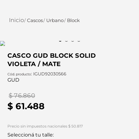
Cascos
Urbano
Block
CASCO GUD BLOCK SOLID
VIOLETA / MATE
:
IGUD92030566
GUD
$
76
.
860
$
61
.
488
Precio sin impuestos nacionales $ 50.817
Seleccioná tu talle: