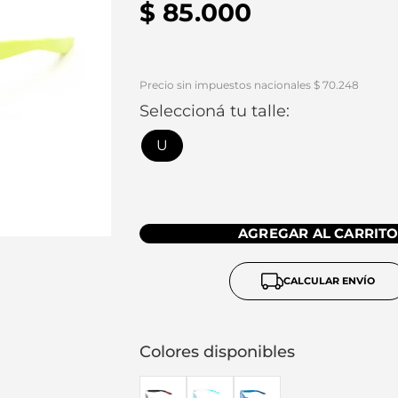
$
85
.
000
Precio sin impuestos nacionales $ 70.248
Seleccioná tu talle:
U
AGREGAR AL CARRIT
CALCULAR ENVÍO
Colores disponibles