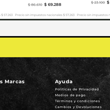
$
$
23
.
100
$
69
.
288
$
86
.
610
 $ 57.263
Precio sin impuestos nacionales $ 57.263
Precio sin impuestos n
s Marcas
Ayuda
Políticas de Privacidad
Medios de pago
Términos y condiciones
Cambios y Devoluciones