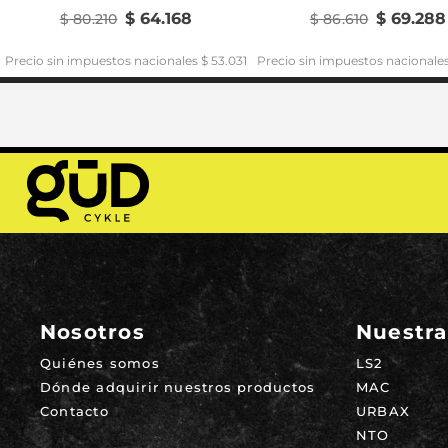
$
64
.
168
$
69
.
288
$
80
.
210
$
86
.
610
Precio sin impuestos nacionales $ 53.031
Precio sin impuestos nacionales
Nosotros
Nuestra
Quiénes somos
LS2
Dónde adquirir nuestros productos
MAC
Contacto
URBAX
NTO