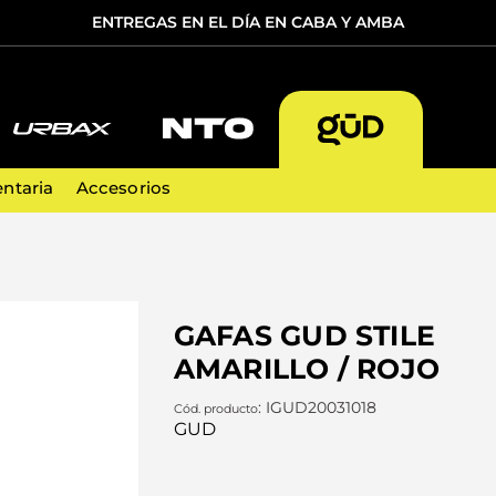
ENTREGAS EN EL DÍA EN CABA Y AMBA
TÉRMINOS MÁS BUSCADOS
1
.
guantes
ntaria
Accesorios
2
.
bicicleta
3
.
casco
4
.
cascos
GAFAS GUD STILE
5
.
guante
AMARILLO / ROJO
:
IGUD20031018
GUD