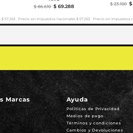
$
$
23
.
100
$
69
.
288
$
86
.
610
 $ 57.263
Precio sin impuestos nacionales $ 57.263
Precio sin impuestos n
s Marcas
Ayuda
Políticas de Privacidad
Medios de pago
Términos y condiciones
Cambios y Devoluciones