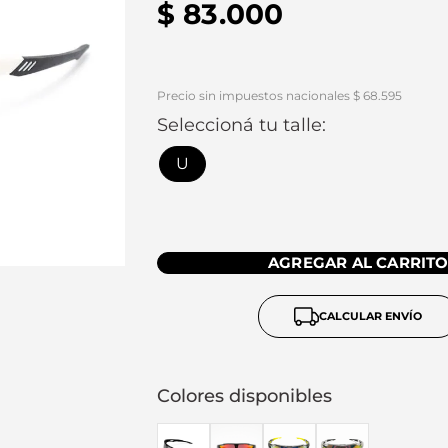
$
83
.
000
Precio sin impuestos nacionales $ 68.595
Seleccioná tu talle:
U
AGREGAR AL CARRIT
CALCULAR ENVÍO
Colores disponibles