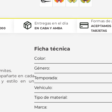
Formas de
Entregas en el día
ACEPTAMOS 
.000
EN CABA Y AMBA
TARJETAS
Ficha técnica
Color
:
Género
:
ímites.
mpañarte en cada
Temporada
:
d y estilo en un
Vehículo
:
Tipo de material
:
Marca
: