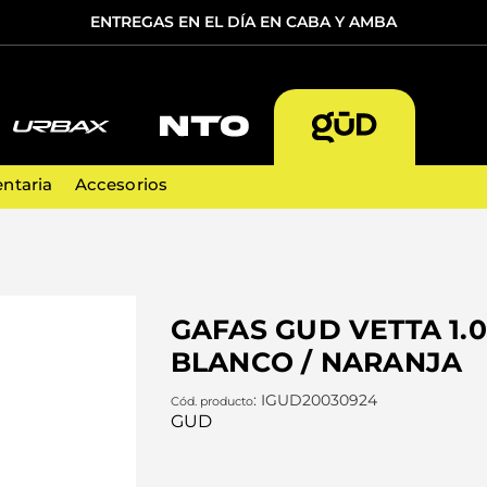
ENTREGAS EN EL DÍA EN CABA Y AMBA
TÉRMINOS MÁS BUSCADOS
1
.
bicicleta
ntaria
Accesorios
2
.
cascos
3
.
casco
4
.
guantes
GAFAS GUD VETTA 1.0
5
.
sierra
BLANCO / NARANJA
:
IGUD20030924
GUD