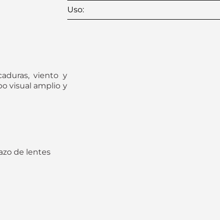
Uso
:
caduras, viento y
o visual amplio y
azo de lentes