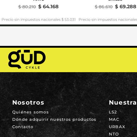
$
64
.
168
$
69
.
288
$
80
.
210
$
86
.
610
Precio sin impuestos nacionales $ 53.031
Precio sin impuestos nacionales
Nosotros
Nuestra
Quiénes somos
LS2
Dónde adquirir nuestros productos
MAC
Contacto
URBAX
NTO