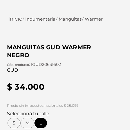
Indumentaria
Manguitas
Warmer
MANGUITAS GUD WARMER
NEGRO
:
IGUD20631602
GUD
$
34
.
000
Precio sin impuestos nacionales $ 28.099
Seleccioná tu talle:
S
M
L