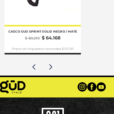
CASCO GUD SPRINT SOLID NEGRO / MATE
CASCO GUD VOL
$
64
.
168
$
80
.
210
$
86
Precio sin impuestos nacionales $ 53.031
Precio sin im